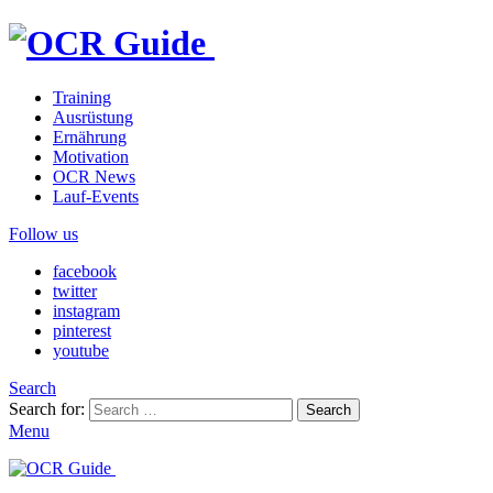
Training
Ausrüstung
Ernährung
Motivation
OCR News
Lauf-Events
Follow us
facebook
twitter
instagram
pinterest
youtube
Search
Search for:
Search
Menu